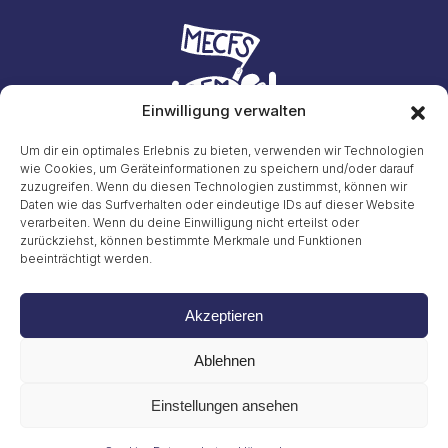
Einwilligung verwalten
Um dir ein optimales Erlebnis zu bieten, verwenden wir Technologien
wie Cookies, um Geräteinformationen zu speichern und/oder darauf
zuzugreifen. Wenn du diesen Technologien zustimmst, können wir
Initiative #LiegendDemo
Daten wie das Surfverhalten oder eindeutige IDs auf dieser Website
E-Mail: info23@45liegenddemo.de (Zahlen entfernen)
verarbeiten. Wenn du deine Einwilligung nicht erteilst oder
zurückziehst, können bestimmte Merkmale und Funktionen
Gritt Buggenhagen
beeinträchtigt werden.
Tel. 49 (0)151 72038889
Impressum
Akzeptieren
Datenschutzerklärung
Cookies
Ablehnen
© 2026
Einstellungen ansehen