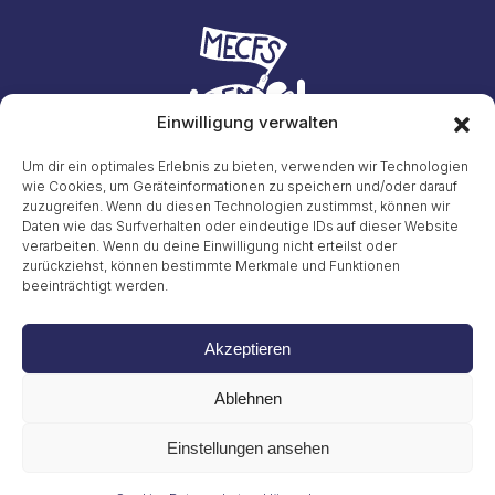
Einwilligung verwalten
Um dir ein optimales Erlebnis zu bieten, verwenden wir Technologien
wie Cookies, um Geräteinformationen zu speichern und/oder darauf
zuzugreifen. Wenn du diesen Technologien zustimmst, können wir
Initiative #LiegendDemo
Daten wie das Surfverhalten oder eindeutige IDs auf dieser Website
E-Mail: info23@45liegenddemo.de (Zahlen entfernen)
verarbeiten. Wenn du deine Einwilligung nicht erteilst oder
zurückziehst, können bestimmte Merkmale und Funktionen
Gritt Buggenhagen
beeinträchtigt werden.
Tel. 49 (0)151 72038889
Impressum
Akzeptieren
Datenschutzerklärung
Cookies
Ablehnen
© 2026
Einstellungen ansehen