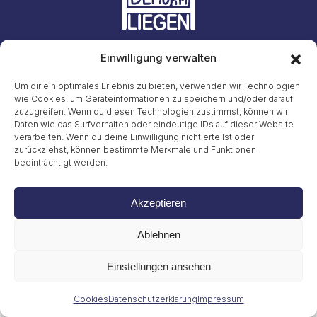
Einwilligung verwalten
Initiative #LiegendDemo
E-Mail: info23@45liegenddemo.de (Zahlen entfernen)
Um dir ein optimales Erlebnis zu bieten, verwenden wir Technologien
wie Cookies, um Geräteinformationen zu speichern und/oder darauf
zuzugreifen. Wenn du diesen Technologien zustimmst, können wir
Gritt Buggenhagen
Tel. 49 (0)151 72038889
Daten wie das Surfverhalten oder eindeutige IDs auf dieser Website
verarbeiten. Wenn du deine Einwilligung nicht erteilst oder
zurückziehst, können bestimmte Merkmale und Funktionen
Impressum
beeinträchtigt werden.
Datenschutzerklärung
Cookies
© 2026
Akzeptieren
Ablehnen
Einstellungen ansehen
Cookies
Datenschutzerklärung
Impressum