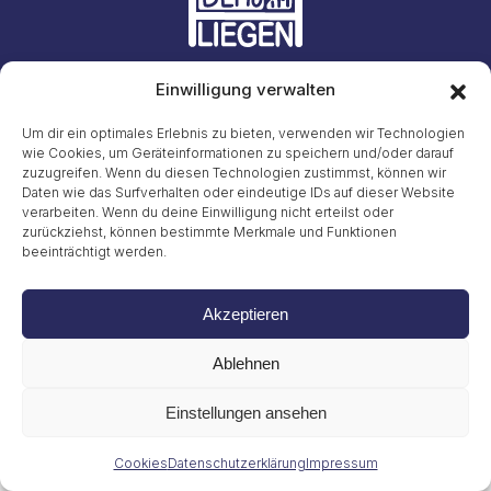
Einwilligung verwalten
Initiative #LiegendDemo
E-Mail: info23@45liegenddemo.de (Zahlen entfernen)
Um dir ein optimales Erlebnis zu bieten, verwenden wir Technologien
wie Cookies, um Geräteinformationen zu speichern und/oder darauf
zuzugreifen. Wenn du diesen Technologien zustimmst, können wir
Gritt Buggenhagen
Tel. 49 (0)151 72038889
Daten wie das Surfverhalten oder eindeutige IDs auf dieser Website
verarbeiten. Wenn du deine Einwilligung nicht erteilst oder
zurückziehst, können bestimmte Merkmale und Funktionen
Impressum
beeinträchtigt werden.
Datenschutzerklärung
Cookies
© 2026
Akzeptieren
Ablehnen
Einstellungen ansehen
Cookies
Datenschutzerklärung
Impressum