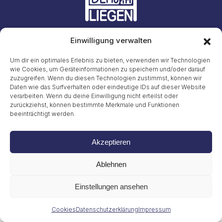
Einwilligung verwalten
Initiative #LiegendDemo
E-Mail: info23@45liegenddemo.de (Zahlen entfernen)
Um dir ein optimales Erlebnis zu bieten, verwenden wir Technologien
wie Cookies, um Geräteinformationen zu speichern und/oder darauf
zuzugreifen. Wenn du diesen Technologien zustimmst, können wir
Gritt Buggenhagen
Tel. 49 (0)151 72038889
Daten wie das Surfverhalten oder eindeutige IDs auf dieser Website
verarbeiten. Wenn du deine Einwilligung nicht erteilst oder
zurückziehst, können bestimmte Merkmale und Funktionen
Impressum
beeinträchtigt werden.
Datenschutzerklärung
Cookies
© 2026
Akzeptieren
Ablehnen
Einstellungen ansehen
Cookies
Datenschutzerklärung
Impressum