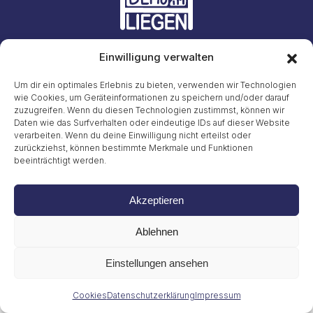
Einwilligung verwalten
Initiative #LiegendDemo
E-Mail: info23@45liegenddemo.de (Zahlen entfernen)
Um dir ein optimales Erlebnis zu bieten, verwenden wir Technologien
wie Cookies, um Geräteinformationen zu speichern und/oder darauf
zuzugreifen. Wenn du diesen Technologien zustimmst, können wir
Gritt Buggenhagen
Tel. 49 (0)151 72038889
Daten wie das Surfverhalten oder eindeutige IDs auf dieser Website
verarbeiten. Wenn du deine Einwilligung nicht erteilst oder
zurückziehst, können bestimmte Merkmale und Funktionen
Impressum
beeinträchtigt werden.
Datenschutzerklärung
Cookies
© 2026
Akzeptieren
Ablehnen
Einstellungen ansehen
Cookies
Datenschutzerklärung
Impressum