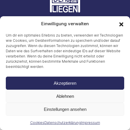
Einwilligung verwalten
Initiative #LiegendDemo
E-Mail: info23@45liegenddemo.de (Zahlen entfernen)
Um dir ein optimales Erlebnis zu bieten, verwenden wir Technologien
wie Cookies, um Geräteinformationen zu speichern und/oder darauf
zuzugreifen. Wenn du diesen Technologien zustimmst, können wir
Gritt Buggenhagen
Tel. 49 (0)151 72038889
Daten wie das Surfverhalten oder eindeutige IDs auf dieser Website
verarbeiten. Wenn du deine Einwilligung nicht erteilst oder
zurückziehst, können bestimmte Merkmale und Funktionen
Impressum
beeinträchtigt werden.
Datenschutzerklärung
Cookies
© 2026
Akzeptieren
Ablehnen
Einstellungen ansehen
Cookies
Datenschutzerklärung
Impressum