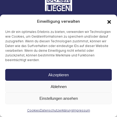
Einwilligung verwalten
Initiative #LiegendDemo
E-Mail: info23@45liegenddemo.de (Zahlen entfernen)
Um dir ein optimales Erlebnis zu bieten, verwenden wir Technologien
wie Cookies, um Geräteinformationen zu speichern und/oder darauf
zuzugreifen. Wenn du diesen Technologien zustimmst, können wir
Gritt Buggenhagen
Tel. 49 (0)151 72038889
Daten wie das Surfverhalten oder eindeutige IDs auf dieser Website
verarbeiten. Wenn du deine Einwilligung nicht erteilst oder
zurückziehst, können bestimmte Merkmale und Funktionen
Impressum
beeinträchtigt werden.
Datenschutzerklärung
Cookies
© 2026
Akzeptieren
Ablehnen
Einstellungen ansehen
Cookies
Datenschutzerklärung
Impressum