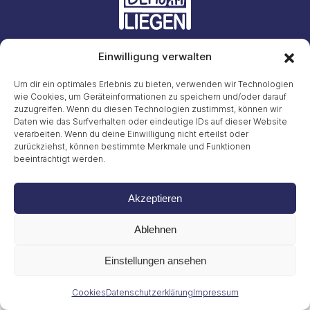
Einwilligung verwalten
Initiative #LiegendDemo
E-Mail: info23@45liegenddemo.de (Zahlen entfernen)
Um dir ein optimales Erlebnis zu bieten, verwenden wir Technologien
wie Cookies, um Geräteinformationen zu speichern und/oder darauf
zuzugreifen. Wenn du diesen Technologien zustimmst, können wir
Gritt Buggenhagen
Tel. 49 (0)151 72038889
Daten wie das Surfverhalten oder eindeutige IDs auf dieser Website
verarbeiten. Wenn du deine Einwilligung nicht erteilst oder
zurückziehst, können bestimmte Merkmale und Funktionen
Impressum
beeinträchtigt werden.
Datenschutzerklärung
Cookies
© 2026
Akzeptieren
Ablehnen
Einstellungen ansehen
Cookies
Datenschutzerklärung
Impressum