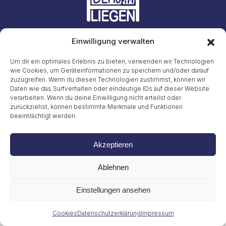
Einwilligung verwalten
Initiative #LiegendDemo
E-Mail: info23@45liegenddemo.de (Zahlen entfernen)
Um dir ein optimales Erlebnis zu bieten, verwenden wir Technologien
wie Cookies, um Geräteinformationen zu speichern und/oder darauf
zuzugreifen. Wenn du diesen Technologien zustimmst, können wir
Gritt Buggenhagen
Tel. 49 (0)151 72038889
Daten wie das Surfverhalten oder eindeutige IDs auf dieser Website
verarbeiten. Wenn du deine Einwilligung nicht erteilst oder
zurückziehst, können bestimmte Merkmale und Funktionen
Impressum
beeinträchtigt werden.
Datenschutzerklärung
Cookies
© 2026
Akzeptieren
Ablehnen
Einstellungen ansehen
Cookies
Datenschutzerklärung
Impressum