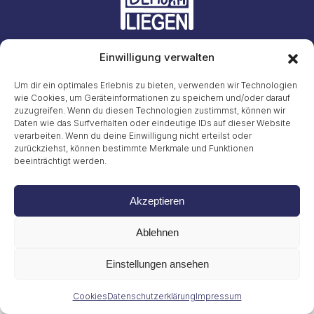
Einwilligung verwalten
Initiative #LiegendDemo
E-Mail: info23@45liegenddemo.de (Zahlen entfernen)
Um dir ein optimales Erlebnis zu bieten, verwenden wir Technologien
wie Cookies, um Geräteinformationen zu speichern und/oder darauf
zuzugreifen. Wenn du diesen Technologien zustimmst, können wir
Gritt Buggenhagen
Tel. 49 (0)151 72038889
Daten wie das Surfverhalten oder eindeutige IDs auf dieser Website
verarbeiten. Wenn du deine Einwilligung nicht erteilst oder
zurückziehst, können bestimmte Merkmale und Funktionen
Impressum
beeinträchtigt werden.
Datenschutzerklärung
Cookies
© 2026
Akzeptieren
Ablehnen
Einstellungen ansehen
Cookies
Datenschutzerklärung
Impressum