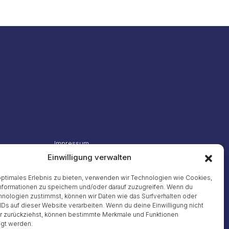
Impressum
Datenschutzerklärung
Einwilligung verwalten
Cookies
© 2026
optimales Erlebnis zu bieten, verwenden wir Technologien wie Cookies,
formationen zu speichern und/oder darauf zuzugreifen. Wenn du
nologien zustimmst, können wir Daten wie das Surfverhalten oder
IDs auf dieser Website verarbeiten. Wenn du deine Einwilligung nicht
er zurückziehst, können bestimmte Merkmale und Funktionen
igt werden.