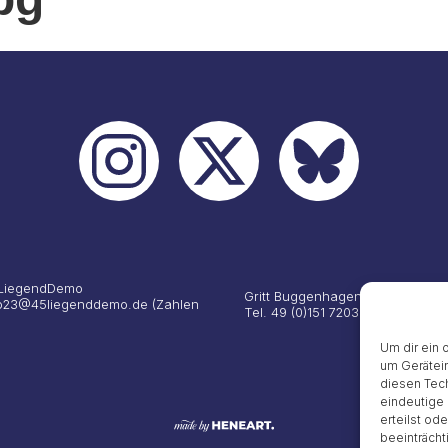
 #LiegendDemo
Gritt Buggenhagen
nfo23@45liegenddemo.de (Zahlen
Tel. 49 (0)151 72038889
Um dir ein 
um Gerätein
diesen Tech
eindeutige 
erteilst od
beeinträcht