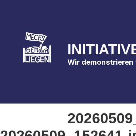
INITIATI
Wir demonstrieren
20260509
20260509_152641-j