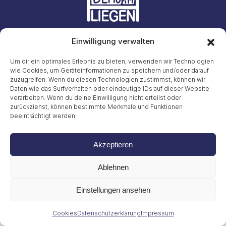
Einwilligung verwalten
Initiative #LiegendDemo
E-Mail: info23@45liegenddemo.de (Zahlen entfernen)
Um dir ein optimales Erlebnis zu bieten, verwenden wir Technologien
wie Cookies, um Geräteinformationen zu speichern und/oder darauf
zuzugreifen. Wenn du diesen Technologien zustimmst, können wir
Gritt Buggenhagen
Tel. 49 (0)151 72038889
Daten wie das Surfverhalten oder eindeutige IDs auf dieser Website
verarbeiten. Wenn du deine Einwilligung nicht erteilst oder
zurückziehst, können bestimmte Merkmale und Funktionen
Impressum
beeinträchtigt werden.
Datenschutzerklärung
Cookies
© 2026
Akzeptieren
Ablehnen
Einstellungen ansehen
Cookies
Datenschutzerklärung
Impressum