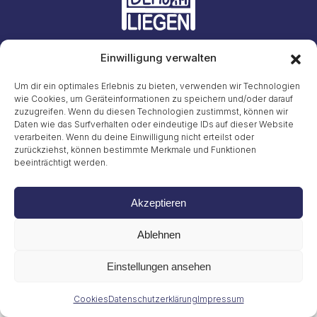
Einwilligung verwalten
Initiative #LiegendDemo
E-Mail: info23@45liegenddemo.de (Zahlen entfernen)
Um dir ein optimales Erlebnis zu bieten, verwenden wir Technologien
wie Cookies, um Geräteinformationen zu speichern und/oder darauf
zuzugreifen. Wenn du diesen Technologien zustimmst, können wir
Gritt Buggenhagen
Tel. 49 (0)151 72038889
Daten wie das Surfverhalten oder eindeutige IDs auf dieser Website
verarbeiten. Wenn du deine Einwilligung nicht erteilst oder
zurückziehst, können bestimmte Merkmale und Funktionen
Impressum
beeinträchtigt werden.
Datenschutzerklärung
Cookies
© 2026
Akzeptieren
Ablehnen
Einstellungen ansehen
Cookies
Datenschutzerklärung
Impressum