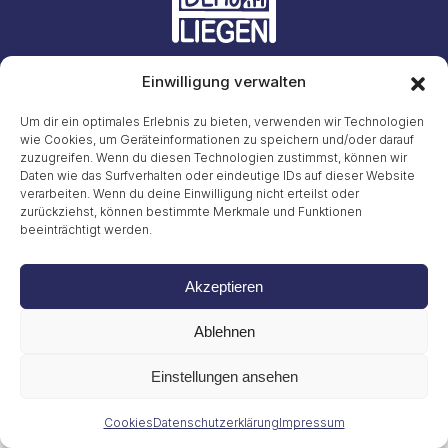
Einwilligung verwalten
Initiative #LiegendDemo
E-Mail: info23@45liegenddemo.de (Zahlen entfernen)
Um dir ein optimales Erlebnis zu bieten, verwenden wir Technologien
wie Cookies, um Geräteinformationen zu speichern und/oder darauf
zuzugreifen. Wenn du diesen Technologien zustimmst, können wir
Gritt Buggenhagen
Tel. 49 (0)151 72038889
Daten wie das Surfverhalten oder eindeutige IDs auf dieser Website
verarbeiten. Wenn du deine Einwilligung nicht erteilst oder
zurückziehst, können bestimmte Merkmale und Funktionen
Impressum
beeinträchtigt werden.
Datenschutzerklärung
Cookies
© 2026
Akzeptieren
Ablehnen
Einstellungen ansehen
Cookies
Datenschutzerklärung
Impressum