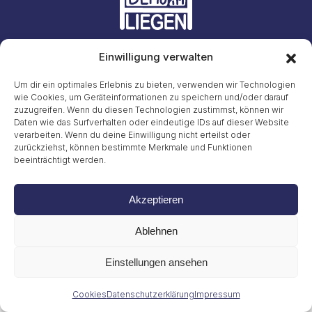
Einwilligung verwalten
Initiative #LiegendDemo
E-Mail: info23@45liegenddemo.de (Zahlen entfernen)
Um dir ein optimales Erlebnis zu bieten, verwenden wir Technologien
wie Cookies, um Geräteinformationen zu speichern und/oder darauf
zuzugreifen. Wenn du diesen Technologien zustimmst, können wir
Gritt Buggenhagen
Tel. 49 (0)151 72038889
Daten wie das Surfverhalten oder eindeutige IDs auf dieser Website
verarbeiten. Wenn du deine Einwilligung nicht erteilst oder
zurückziehst, können bestimmte Merkmale und Funktionen
Impressum
beeinträchtigt werden.
Datenschutzerklärung
Cookies
© 2026
Akzeptieren
Ablehnen
Einstellungen ansehen
Cookies
Datenschutzerklärung
Impressum